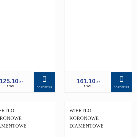
ERTNICY
WIERTNICY
ERTNICA 450
WIERTNICA 450
125.10
161.10
zł
zł
z VAT
z VAT
DO KOSZYKA
DO KOSZYKA
ERTŁO
WIERTŁO
RONOWE
KORONOWE
AMENTOWE
DIAMENTOWE
RONKA 20 MM
KORONKA 22 MM