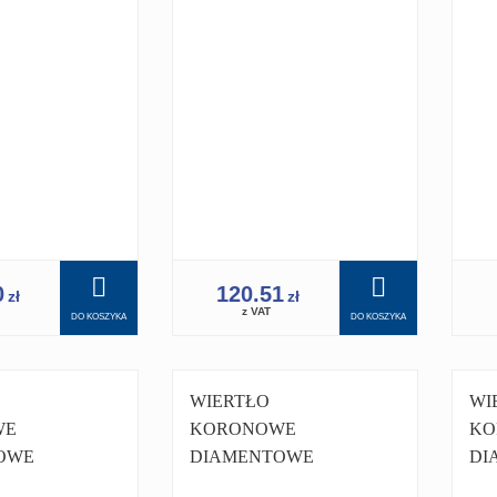
Y
WIERTNICY
WI
 450
WIERTNICA 350
WI
0
120.51
zł
zł
z VAT
DO KOSZYKA
DO KOSZYKA
WIERTŁO
WI
WE
KORONOWE
KO
OWE
DIAMENTOWE
DI
 18 MM
KORONKA 18MM
KO