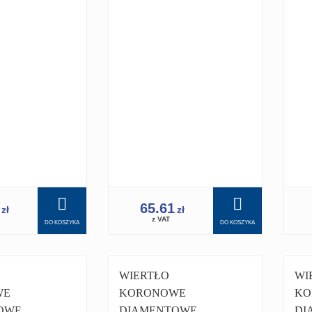
1.1/4 PRO DO
1.1
Y
WIERTNICY
WI
 350
WIERTNICA
WI
1
65.61
zł
zł
z VAT
DO KOSZYKA
DO KOSZYKA
WIERTŁO
WI
WE
KORONOWE
KO
OWE
DIAMENTOWE
DI