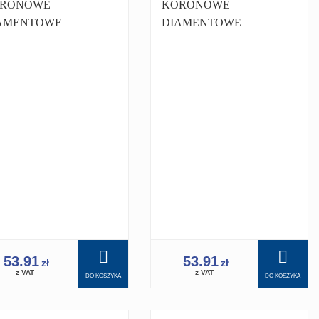
RONOWE
KORONOWE
AMENTOWE
DIAMENTOWE
RONKA 30 MM
KORONKA 32 MM
/4 PRO
1.1/4 PRO
ERTNICY
WIERTNICY
ERTNICA 350
WIERTNICA 350
53.91
53.91
zł
zł
z VAT
z VAT
DO KOSZYKA
DO KOSZYKA