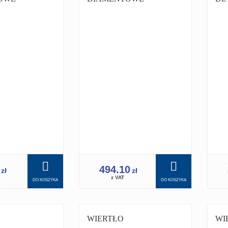
 22 MM
KORONKA 230MM
KO
1.1/4 PRO DO
1.1
Y
WIERTNICY
WI
 350
WIERTNICA
WI
1
494.10
zł
zł
z VAT
DO KOSZYKA
DO KOSZYKA
WIERTŁO
WI