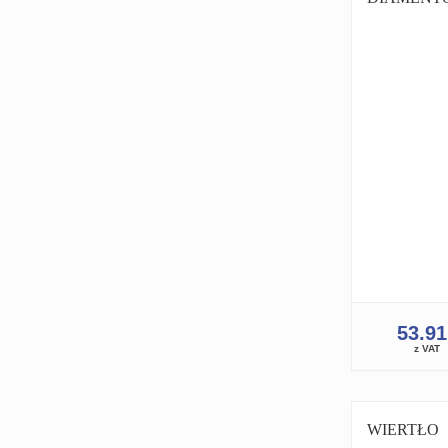
KORONKA
1.1/4 PRO
WIERTNIC
WIERTNICA
53.9
z VAT
WIERTŁO