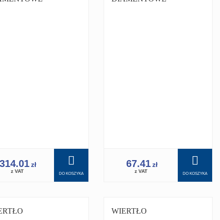
RONKA 230MM
KORONKA 25 MM
/4 PRO
1.1/4 PRO DO
ERTNICY
WIERTNICY
ERTNICA 350
WIERTNICA
314.01
67.41
zł
zł
z VAT
z VAT
DO KOSZYKA
DO KOSZYKA
ERTŁO
WIERTŁO