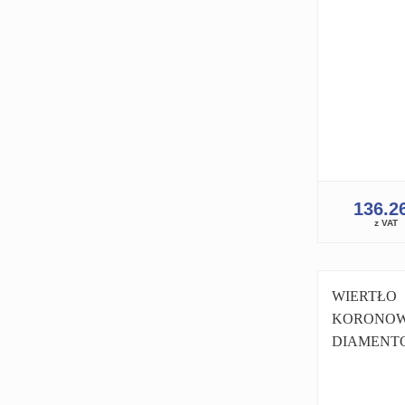
136.2
z VAT
WIERTŁO
KORONO
DIAMENT
KORONKA
1.1/4 PRO