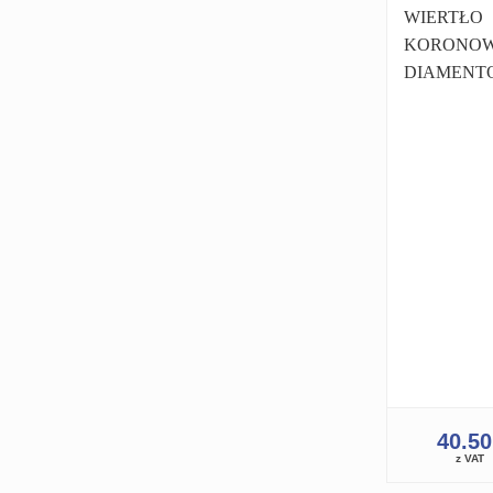
WIERTŁO
KORONO
DIAMENT
KORONKA
1.1/4 PRO 
WIERTNIC
WIERTNIC
40.5
z VAT