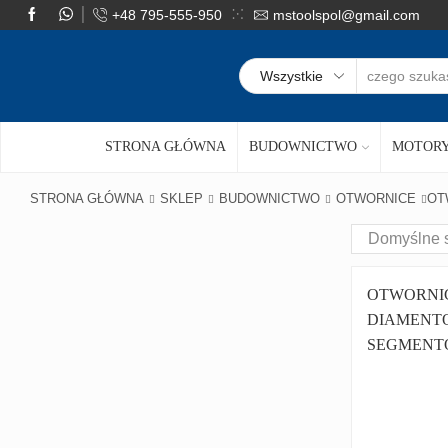
+48 795-555-950
mstoolspol@gmail.com
STRONA GŁÓWNA
BUDOWNICTWO
MOTORY
STRONA GŁÓWNA
SKLEP
BUDOWNICTWO
OTWORNICE
OT
OTWORNI
DIAMENT
SEGMENT
BETONU F
ADAPTER 
M16 SDS P
82MM