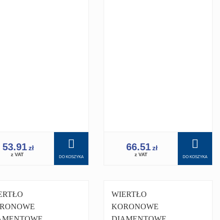
/4 PRO
1.1/4 PRO DO
ERTNICY
WIERTNICY
ERTNICA 350
WIERTNICA
53.91
66.51
zł
zł
z VAT
z VAT
DO KOSZYKA
DO KOSZYKA
ERTŁO
WIERTŁO
RONOWE
KORONOWE
AMENTOWE
DIAMENTOWE