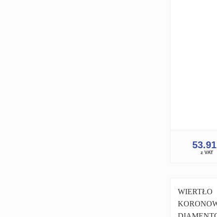
1.1/4 PRO
WIERTNIC
WIERTNICA
53.9
z VAT
WIERTŁO
KORONO
DIAMENT