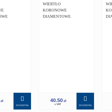
WIERTŁO
WI
WE
KORONOWE
KO
OWE
DIAMENTOWE
DI
 32MM
KORONKA 32MM
KO
DO
1.1/4 PRO
1.1
Y
WIERTNICY
WI
A
WIERTNICA 450
WI
0
40.50
zł
zł
z VAT
DO KOSZYKA
DO KOSZYKA