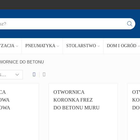
ZACJA
PNEUMATYKA
STOLARSTWO
DOM I OGRÓD
WORNICE DO BETONU
CA
OTWORNICA
OT
OWA
KORONKA FREZ
KO
OWA
DO BETONU MURU
DO
REZ
UCHWYT SDS+
UC
SDS+
PLUS 30 MM
PL
LUS