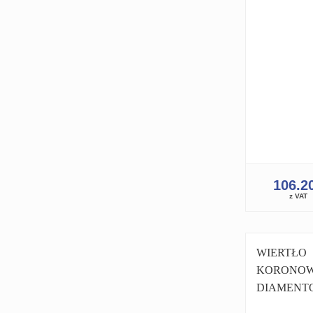
WIERTNIC
WIERTNICA
106.2
z VAT
WIERTŁO
KORONO
DIAMENT
KORONKA