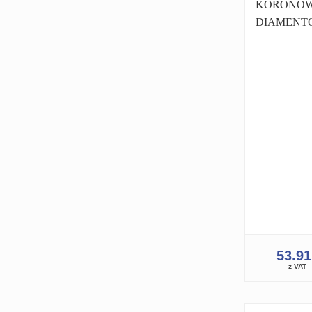
KORONO
DIAMENT
KORONKA
1.1/4 PRO
WIERTNIC
WIERTNICA
53.9
z VAT