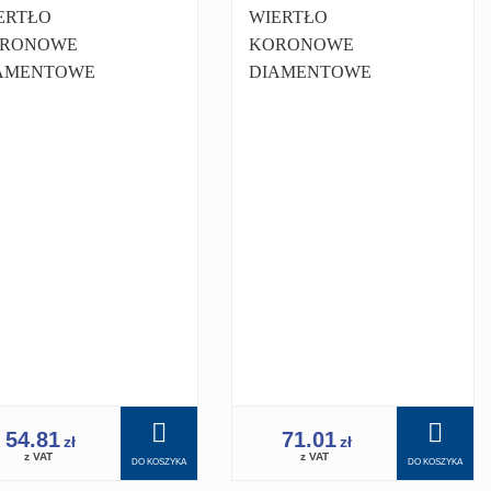
ERTŁO
WIERTŁO
RONOWE
KORONOWE
AMENTOWE
DIAMENTOWE
RONKA 36 MM
KORONKA 38 MM
/4 PRO
1.1/4 PRO DO
ERTNICY
WIERTNICY
ERTNICA 350
WIERTNICA
54.81
71.01
zł
zł
z VAT
z VAT
DO KOSZYKA
DO KOSZYKA