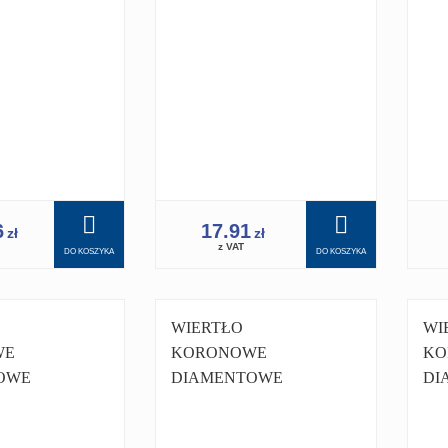
6
17.91
zł
zł
z VAT
DO KOSZYKA
DO KOSZYKA
WIERTŁO
WI
WE
KORONOWE
KO
OWE
DIAMENTOWE
DI
 112MM
KORONKA 132MM
KO
1.1/4 PRO
1.1