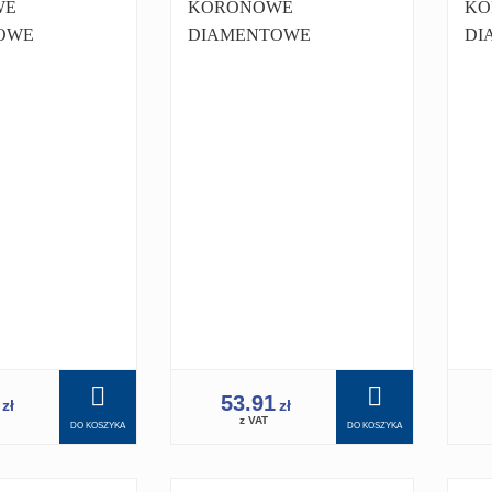
WE
KORONOWE
KO
OWE
DIAMENTOWE
DI
 25 MM
KORONKA 27 MM
KO
1.1/4 PRO
1.1
Y
WIERTNICY
WI
 350
WIERTNICA 350
WI
1
53.91
zł
zł
z VAT
DO KOSZYKA
DO KOSZYKA